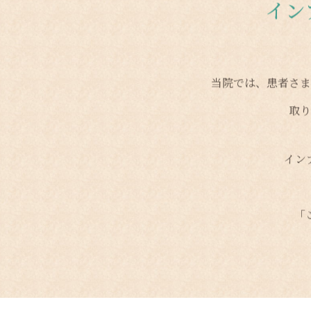
イン
当院では、患者さ
取
イン
「