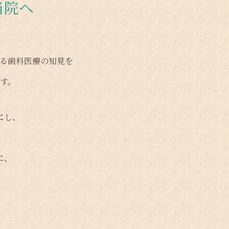
当院へ
る歯科医療の知見を
す。
にし、
に、