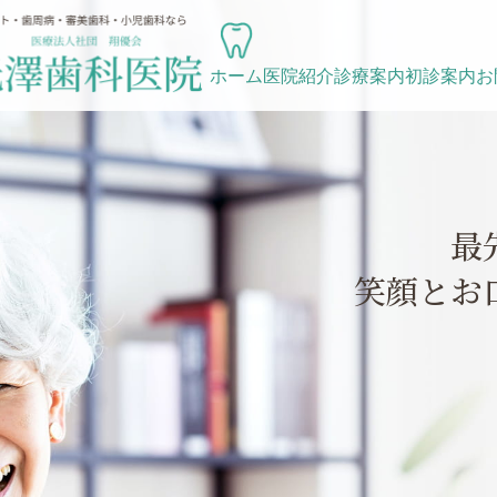
ホーム
医院紹介
診療案内
初診案内
お
最
笑顔とお